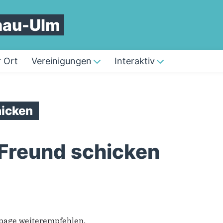
nau-Ulm
 Ort
Vereinigungen
Interaktiv
icken
 Freund schicken
epage weiterempfehlen.