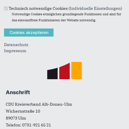
Technisch notwendige Cookies (
Individuelle Einstellungen
)
89191 Nellingen-Oppingen
Notwendige Cookies ermöglichen grundlegende Funktionen und sind für
E-Mail:
ulrich.scheifele@gmx.de
das einwandfreie Funktionieren der Website notwendig.
Datenschutz
Impressum
Fußbereich
Anschrift
CDU Kreisverband Alb-Donau-Ulm
Wichernstraße 10
89073
Ulm
Telefon:
0731-921 65 21