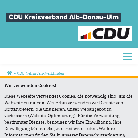
CDU Kreisverband Alb-Donau-Ulm
Toggl
Sie sind hier
»
CDU Nellingen-Merklingen
CDU
Nellingen-Merklingen
Wir verwenden Cookies!
Diese Webseite verwendet Cookies, die notwendig sind, um die
Webseite zu nutzen. Weiterhin verwenden wir Dienste von
Vorsitzender
Drittanbietern, die uns helfen, unser Webangebot zu
Ulrich Scheifele
verbessern (Website-Optimierung). Für die Verwendung
bestimmter Dienste, benötigen wir Ihre Einwilligung. Ihre
Einwilligung können Sie jederzeit widerrufen. Weitere
Informationen finden Sie in unserer Datenschutzerklärung.
Eugen-Sauter-Weg 8